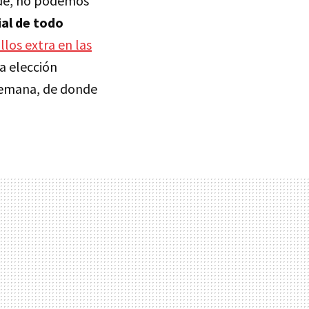
uede, no podemos
ial de todo
illos extra en las
a elección
 semana, de donde