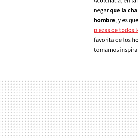
Acolchada, en la
negar
que la cha
hombre
, y es qu
piezas de todos l
favorita de los h
tomamos inspirac