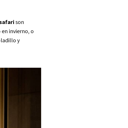
safari
son
 en invierno, o
adillo y