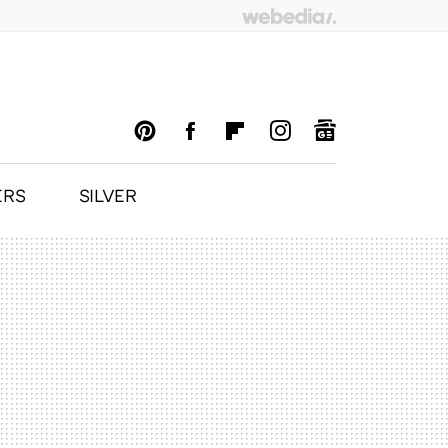
ERS
SILVER
PINTEREST
FACEBOOK
FLIPBOARD
INSTAGRAM
GOOGLENEWS