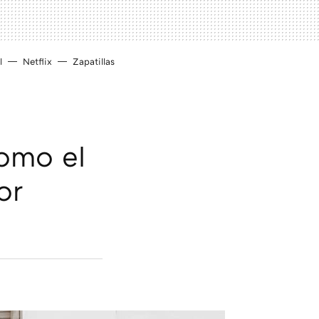
l
Netflix
Zapatillas
como el
or