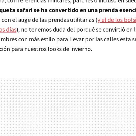
na, con referencias militares, parches o incluso en s
queta safari se ha convertido en una prenda esenc
e con el auge de las prendas utilitarias (
y el de los bols
os días
), no tenemos duda del porqué se convirtió en l
ombres con más estilo para llevar por las calles esta
ión para nuestros looks de invierno.