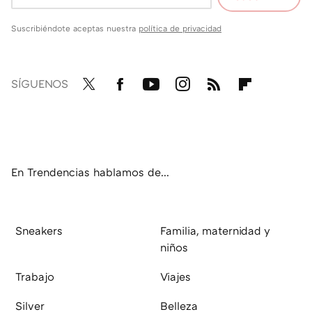
Suscribiéndote aceptas nuestra
política de privacidad
SÍGUENOS
Twit
Fac
You
Inst
RSS
Flip
ter
ebo
tub
agr
boa
ok
e
am
rd
En Trendencias hablamos de...
Sneakers
Familia, maternidad y
niños
Trabajo
Viajes
Silver
Belleza