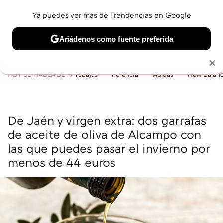
Ya puedes ver más de Trendencias en Google
MENÚ
NUEVO
Añádenos como fuente preferida
BELLEZA
SHOPPING
VIAJES
GASTRO
SNEAKERS
Solo necesitas una cuenta de Google
×
HOY SE HABLA DE
rebajas
herencia
Adidas
New Balan
De Jaén y virgen extra: dos garrafas
de aceite de oliva de Alcampo con
las que puedes pasar el invierno por
menos de 44 euros