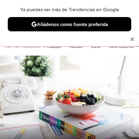
Ya puedes ver más de Trendencias en Google
MENÚ
NUEVO
Añádenos como fuente preferida
BELLEZA
SHOPPING
VIAJES
GASTRO
SNEAKERS
Solo necesitas una cuenta de Google
×
HOY SE HABLA DE
rebajas
Adidas
Zara
New Balance