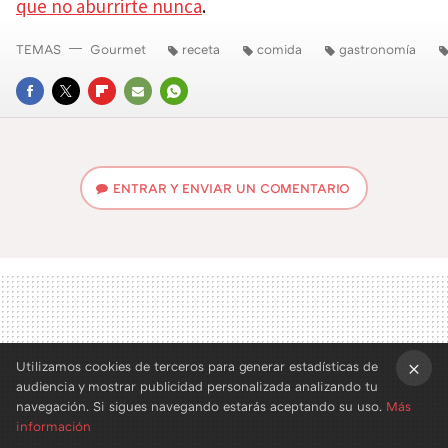
que no aburrirte nunca
.
TEMAS
Gourmet
receta
comida
gastronomía
FACEBOOK
TWITTER
FLIPBOARD
E-
WHATSAPP
MAIL
ENTRAR Y ENVIAR UN COMENTARIO
Utilizamos cookies de terceros para generar estadísticas de
audiencia y mostrar publicidad personalizada analizando tu
×
navegación. Si sigues navegando estarás aceptando su uso.
Más
información