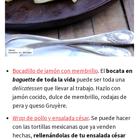
Bocadillo de jamón con membrillo
. El
bocata en
baguette
de toda la vida
puede ser toda una
delicatessen
que llevar al trabajo. Hazlo con
jamón cocido, dulce de membrillo, rodajas de
pera y queso Gruyère.
Wrap
de pollo y ensalada césar
. Se puede hacer
con las tortillas mexicanas que ya venden
hechas,
rellenándolas de tu ensalada césar