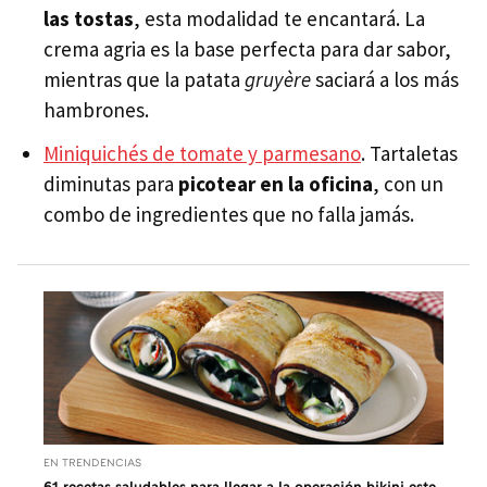
las tostas
, esta modalidad te encantará. La
crema agria es la base perfecta para dar sabor,
mientras que la patata
gruyère
saciará a los más
hambrones.
Miniquichés de tomate y parmesano
. Tartaletas
diminutas para
picotear en la oficina
, con un
combo de ingredientes que no falla jamás.
EN TRENDENCIAS
61 recetas saludables para llegar a la operación bikini este