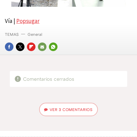
Vía |
Popsugar
TEMAS
General
FACEBOOK
TWITTER
FLIPBOARD
E-
WHATSAPP
MAIL
Comentarios cerrados
VER
3 COMENTARIOS