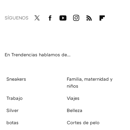
SÍGUENOS
Twit
Fac
You
Inst
RSS
Flip
ter
ebo
tub
agr
boa
ok
e
am
rd
En Trendencias hablamos de...
Sneakers
Familia, maternidad y
niños
Trabajo
Viajes
Silver
Belleza
botas
Cortes de pelo