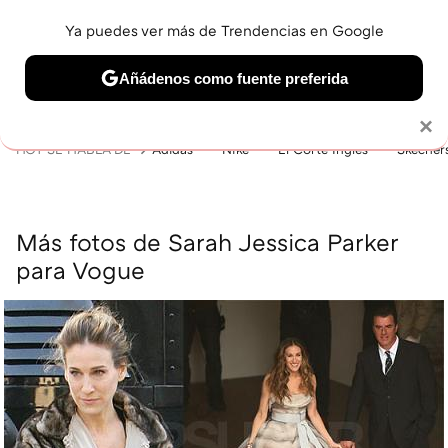
Ya puedes ver más de Trendencias en Google
MENÚ
NUEVO
Añádenos como fuente preferida
BELLEZA
SHOPPING
VIAJES
GASTRO
SNEAKERS
Solo necesitas una cuenta de Google
×
HOY SE HABLA DE
Adidas
Nike
El Corte Inglés
Skecher
Más fotos de Sarah Jessica Parker
para Vogue