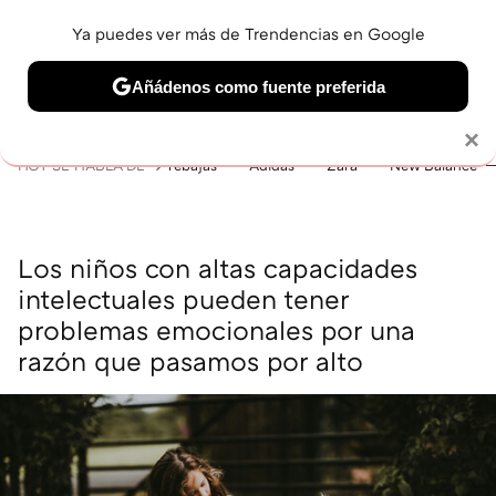
Ya puedes ver más de Trendencias en Google
MENÚ
NUEVO
Añádenos como fuente preferida
BELLEZA
SHOPPING
VIAJES
GASTRO
SNEAKERS
Solo necesitas una cuenta de Google
×
HOY SE HABLA DE
rebajas
Adidas
Zara
New Balance
Los niños con altas capacidades
intelectuales pueden tener
problemas emocionales por una
razón que pasamos por alto