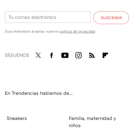
SUSCRIBIR
Suscribiéndote aceptas nuestra
política de privacidad
SÍGUENOS
Twit
Fac
You
Inst
RSS
Flip
ter
ebo
tub
agr
boa
ok
e
am
rd
En Trendencias hablamos de...
Sneakers
Familia, maternidad y
niños