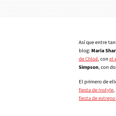
Así que entre ta
blog:
Maria Sha
de Chloé
, con
el 
Simpson
, con d
El primero de ell
fiesta de Instyle
,
fiesta de estren