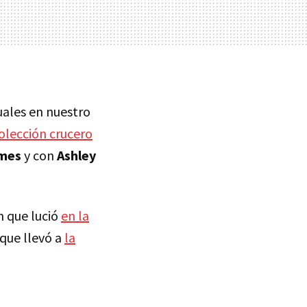
uales en nuestro
olección crucero
imes
y con
Ashley
n que lució
en la
 que llevó a
la