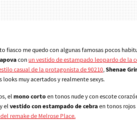
nto fiasco me quedo con algunas famosas pocos habit
rapova
con
un vestido de estampado leopardo de la c
estilo casual de la protagonista de 90210
,
Shenae Gr
os looks muy acertados y realmente sexys.
os, el
mono corto
en tonos nude y con escote corazó
 y el
vestido con estampado de cebra
en tonos rojos
o del remake de Melrose Place.