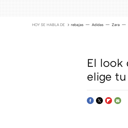
HOY SE HABLA DE
rebajas
Adidas
Zara
El look
elige tu
FACEBOOK
TWITTER
FLIPBOAR
E-
MAIL