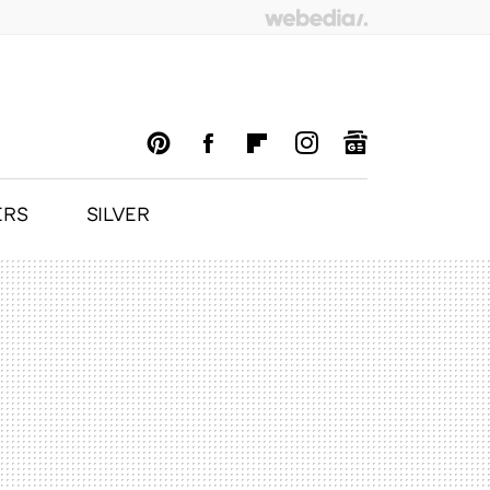
ERS
SILVER
PINTEREST
FACEBOOK
FLIPBOARD
INSTAGRAM
GOOGLENEWS