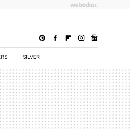
ERS
SILVER
PINTEREST
FACEBOOK
FLIPBOARD
INSTAGRAM
GOOGLENEWS