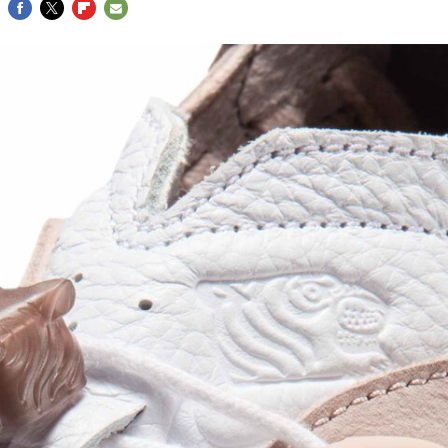
FACEBOOK
TWITTER
FLIPBOARD
E-
MAIL