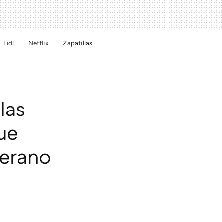
Lidl
Netflix
Zapatillas
las
ue
verano