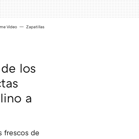
ime Video
Zapatillas
 de los
ctas
lino a
s frescos de