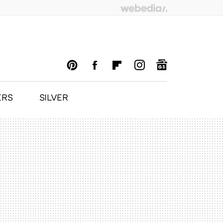
ERS
SILVER
PINTEREST
FACEBOOK
FLIPBOARD
INSTAGRAM
GOOGLENEWS