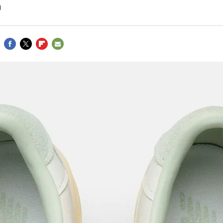
a
FACEBOOK
TWITTER
FLIPBOARD
E-
MAIL