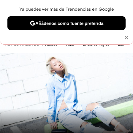
Ya puedes ver más de Trendencias en Google
MENÚ
NUEVO
Añádenos como fuente preferida
BELLEZA
SHOPPING
VIAJES
GASTRO
SNEAKERS
Solo necesitas una cuenta de Google
×
HOY SE HABLA DE
Adidas
Nike
El Corte Inglés
Lidl