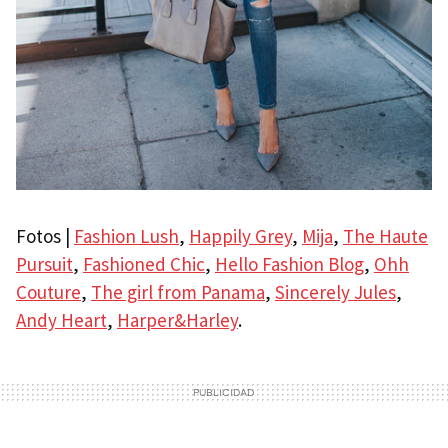
Fotos |
Fashion Lush
,
Happily Grey
,
Mija
,
The Haute
Pursuit
,
Fashioned Chic
,
Hello Fashion Blog
,
Ohh
Couture
,
The girl from Panama
,
Sincerely Jules
,
Andy Heart
,
Harper&Harley
.