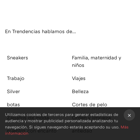
Twit
Fac
You
Inst
RSS
Flip
ter
ebo
tub
agr
boa
ok
e
am
rd
En Trendencias hablamos de...
Sneakers
Familia, maternidad y
niños
Trabajo
Viajes
Silver
Belleza
botas
Cortes de pelo
Utilizamos cookies de terceros para generar estadísticas de
Zapatos de moda
Orden y limpieza
audiencia y mostrar publicidad personalizada analizando tu
×
navegación. Si sigues navegando estarás aceptando su uso.
Más
pueblos con encanto
antiedad
información