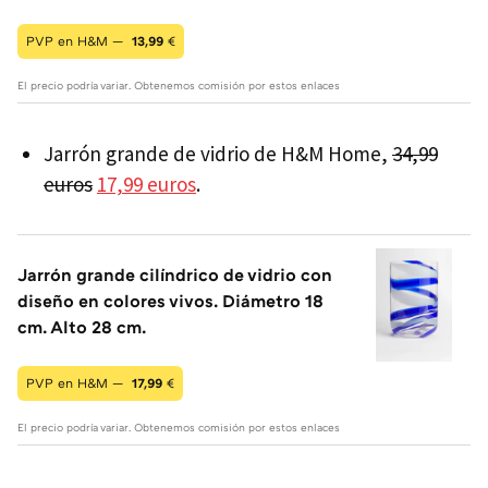
PVP en H&M —
13,99
€
El precio podría variar. Obtenemos comisión por estos enlaces
Jarrón grande de vidrio de H&M Home,
34,99
euros
17,99 euros
.
Jarrón grande cilíndrico de vidrio con
diseño en colores vivos. Diámetro 18
cm. Alto 28 cm.
PVP en H&M —
17,99
€
El precio podría variar. Obtenemos comisión por estos enlaces