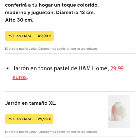
conferirá a tu hogar un toque colorido,
moderno y juguetón. Diámetro 13 cm.
Alto 30 cm.
PVP en H&M —
49,99
€
El precio podría variar. Obtenemos comisión por estos enlaces
Jarrón en tonos pastel de H&M Home,
29,99
euros
.
Jarrón en tamaño XL.
PVP en H&M —
29,99
€
El precio podría variar. Obtenemos comisión por estos enlaces