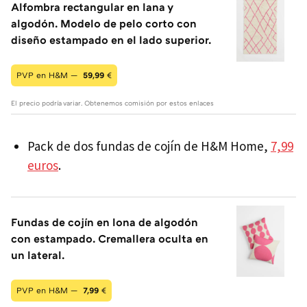
Alfombra rectangular en lana y
algodón. Modelo de pelo corto con
diseño estampado en el lado superior.
PVP en H&M —
59,99
€
El precio podría variar. Obtenemos comisión por estos enlaces
Pack de dos fundas de cojín de H&M Home,
7,99
euros
.
Fundas de cojín en lona de algodón
con estampado. Cremallera oculta en
un lateral.
PVP en H&M —
7,99
€