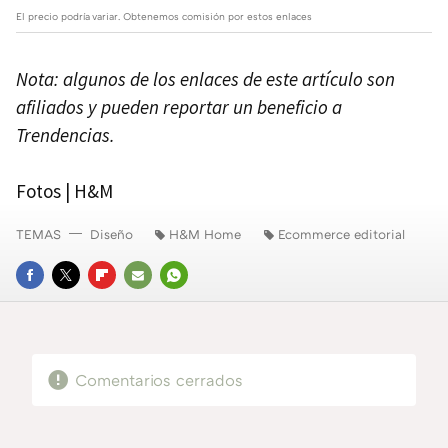
El precio podría variar. Obtenemos comisión por estos enlaces
Nota: algunos de los enlaces de este artículo son
afiliados y pueden reportar un beneficio a
Trendencias.
Fotos | H&M
TEMAS
Diseño
H&M Home
Ecommerce editorial
FACEBOOK
TWITTER
FLIPBOARD
E-
WHATSAPP
MAIL
Comentarios cerrados