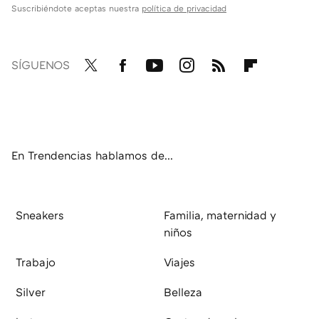
Suscribiéndote aceptas nuestra
política de privacidad
SÍGUENOS
Twit
Fac
You
Inst
RSS
Flip
ter
ebo
tub
agr
boa
ok
e
am
rd
En Trendencias hablamos de...
Sneakers
Familia, maternidad y
niños
Trabajo
Viajes
Silver
Belleza