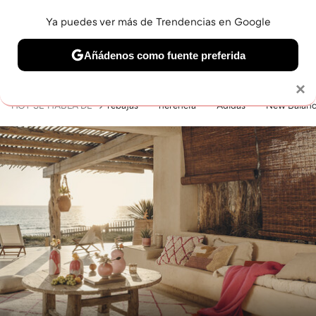
Ya puedes ver más de Trendencias en Google
MENÚ
NUEVO
Añádenos como fuente preferida
BELLEZA
SHOPPING
VIAJES
GASTRO
SNEAKERS
Solo necesitas una cuenta de Google
×
HOY SE HABLA DE
rebajas
herencia
Adidas
New Balan