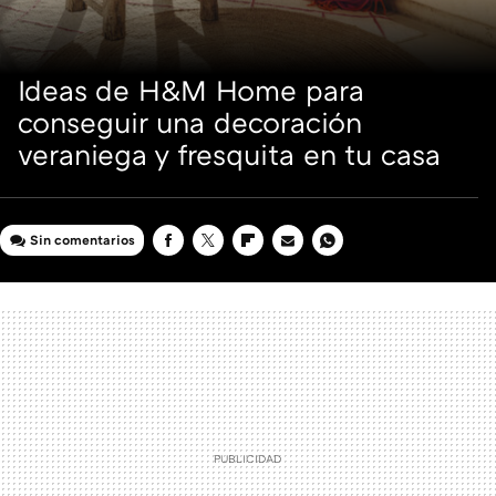
Ideas de H&M Home para
conseguir una decoración
veraniega y fresquita en tu casa
Sin comentarios
FACEBOOK
TWITTER
FLIPBOARD
E-
WHATSAPP
MAIL