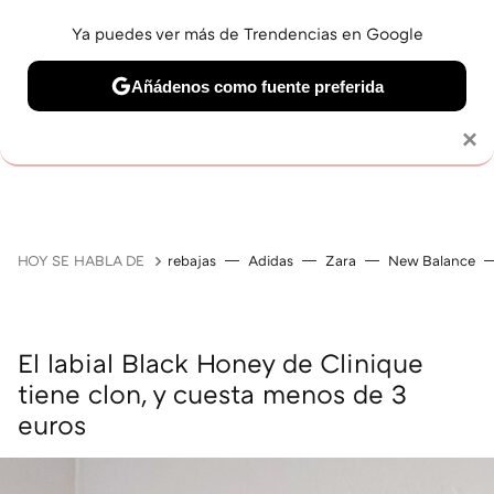
Ya puedes ver más de Trendencias en Google
Añádenos como fuente preferida
MAQUILLAJE
CELEBRITIES
CABELLO
TRATAMI
Solo necesitas una cuenta de Google
×
HOY SE HABLA DE
rebajas
Adidas
Zara
New Balance
El labial Black Honey de Clinique
tiene clon, y cuesta menos de 3
euros