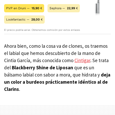
PVP en Druni —
15,90
€
Sephora —
22,99
€
Lookfantastic —
28,00
€
El precio podría variar. Obtenemos comisión por estos enlaces
Ahora bien, como la cosa va de clones, os traemos
el labial que hemos descubierto de la mano de
Cintia García, más conocida como
Cintigar
. Se trata
del
Blackberry Shine de Liposan
que es un
bálsamo labial con sabor a mora, que hidrata y
deja
un color a burdeos prácticamente idéntico al de
Clarins
.