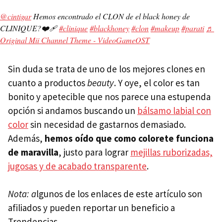
@cintigar
Hemos encontrado el CLON de el black honey de
CLINIQUE?❤️‍🩹
#clinique
#blackhoney
#clon
#makeup
#parati
♬
Original Mii Channel Theme - VideoGameOST
Sin duda se trata de uno de los mejores clones en
cuanto a productos
beauty
. Y oye, el color es tan
bonito y apetecible que nos parece una estupenda
opción si andamos buscando un
bálsamo labial con
color
sin necesidad de gastarnos demasiado.
Además,
hemos oído que como colorete funciona
de maravilla
, justo para lograr
mejillas ruborizadas,
jugosas y de acabado transparente
.
Nota: a
lgunos de los enlaces de este artículo son
afiliados y pueden reportar un beneficio a
Trendencias