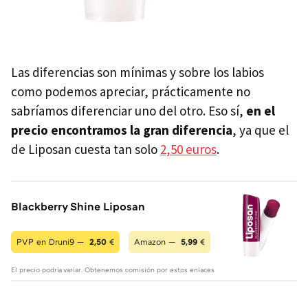
Las diferencias son mínimas y sobre los labios
como podemos apreciar, prácticamente no
sabríamos diferenciar uno del otro. Eso sí,
en el
precio encontramos la gran diferencia
, ya que el
de Liposan cuesta tan solo
2,50 euros
.
Blackberry Shine Liposan
PVP en Druni9 —
2,50
€
Amazon —
5,99
€
El precio podría variar. Obtenemos comisión por estos enlaces