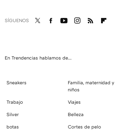
SÍGUENOS
Twit
Fac
You
Inst
RSS
Flip
ter
ebo
tub
agr
boa
ok
e
am
rd
En Trendencias hablamos de...
Sneakers
Familia, maternidad y
niños
Trabajo
Viajes
Silver
Belleza
botas
Cortes de pelo