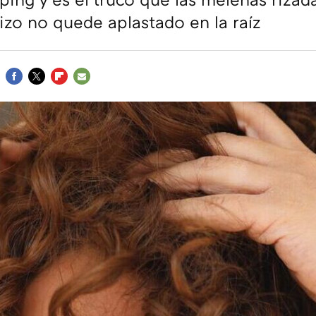
rizo no quede aplastado en la raíz
FACEBOOK
TWITTER
FLIPBOARD
E-
MAIL