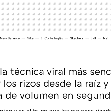
New Balance
Nike
El Corte Inglés
Skechers
Lidl
Netfl
la técnica viral más senc
 los rizos desde la raíz y
a de volumen en segun
pping y es el truco que las melenas rizad