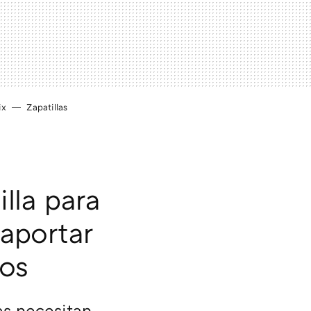
ix
Zapatillas
illa para
 aportar
dos
as necesitan