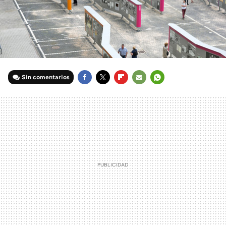
Sin comentarios
FACEBOOK
TWITTER
FLIPBOARD
E-
WHATSAPP
MAIL