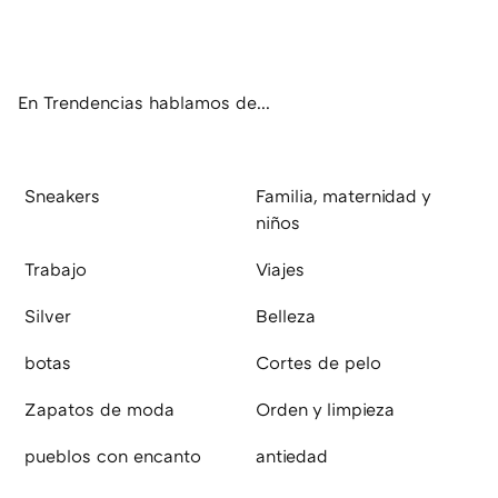
ter
ebo
tub
agr
boa
ok
e
am
rd
En Trendencias hablamos de...
Sneakers
Familia, maternidad y
niños
Trabajo
Viajes
Silver
Belleza
botas
Cortes de pelo
Zapatos de moda
Orden y limpieza
pueblos con encanto
antiedad