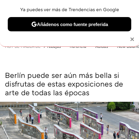
Ya puedes ver más de Trendencias en Google
MENÚ
NUEVO
Añádenos como fuente preferida
BELLEZA
SHOPPING
VIAJES
GASTRO
SNEAKERS
Solo necesitas una cuenta de Google
×
HOY SE HABLA DE
rebajas
herencia
Adidas
New Balan
Berlín puede ser aún más bella si
disfrutas de estas exposiciones de
arte de todas las épocas