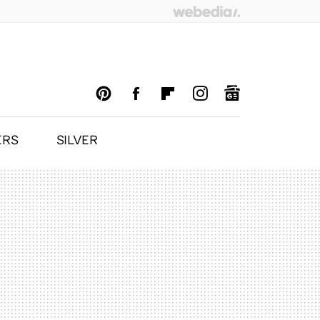
ERS
SILVER
PINTEREST
FACEBOOK
FLIPBOARD
INSTAGRAM
GOOGLENEWS