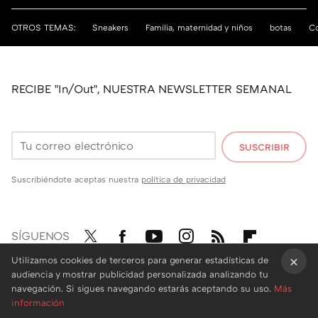
OTROS TEMAS:
Sneakers
Familia, maternidad y niños
botas
Co
RECIBE "In/Out", NUESTRA NEWSLETTER SEMANAL
SUSCRIBIR
Suscribiéndote aceptas nuestra
política de privacidad
SÍGUENOS
Twit
Fac
You
Inst
RSS
Flip
Utilizamos cookies de terceros para generar estadísticas de
audiencia y mostrar publicidad personalizada analizando tu
ter
ebo
tub
agr
boa
×
navegación. Si sigues navegando estarás aceptando su uso.
Más
ok
e
am
rd
información