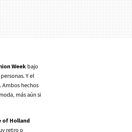
hion Week
bajo
personas. Y el
. Ambos hechos
 moda, más aún si
 of Holland
y retro o