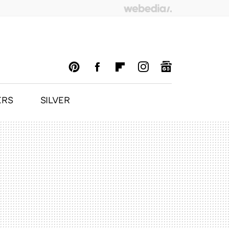
ERS
SILVER
PINTEREST
FACEBOOK
FLIPBOARD
INSTAGRAM
GOOGLENEWS