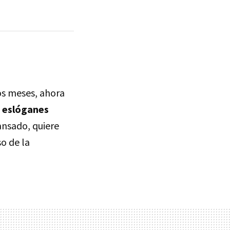
os meses, ahora
 eslóganes
ansado, quiere
so de la