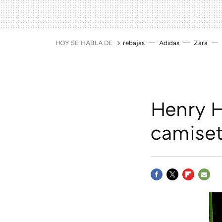
HOY SE HABLA DE
rebajas
Adidas
Zara
Henry Ho
camise
FACEBOOK
TWITTER
FLIPBOAR
E-
MAIL