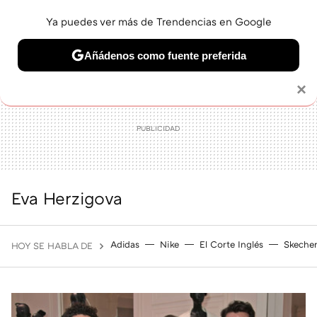
Ya puedes ver más de Trendencias en Google
MENÚ
NUEVO
Añádenos como fuente preferida
BELLEZA
SHOPPING
VIAJES
GASTRO
SNEAKERS
Solo necesitas una cuenta de Google
×
Eva Herzigova
Adidas
Nike
El Corte Inglés
Skeche
HOY SE HABLA DE