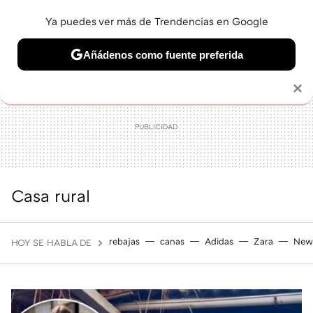
Ya puedes ver más de Trendencias en Google
MENÚ
NUEVO
Añádenos como fuente preferida
BELLEZA
SHOPPING
VIAJES
GASTRO
SNEAKERS
Solo necesitas una cuenta de Google
×
Casa rural
rebajas
canas
Adidas
Zara
New
HOY SE HABLA DE