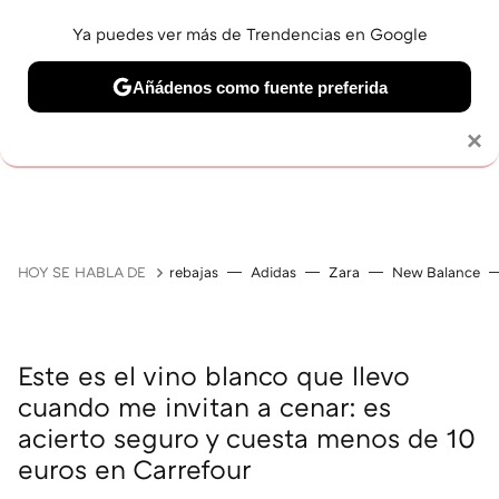
Ya puedes ver más de Trendencias en Google
Añádenos como fuente preferida
Solo necesitas una cuenta de Google
×
JUBILACIÓN
BELLEZA
SALUD Y BIENESTAR
V
HOY SE HABLA DE
rebajas
Adidas
Zara
New Balance
Este es el vino blanco que llevo
cuando me invitan a cenar: es
acierto seguro y cuesta menos de 10
euros en Carrefour