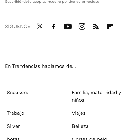
Suscribiéndote aceptas nuestra
política de privacidad
SÍGUENOS
Twit
Fac
You
Inst
RSS
Flip
ter
ebo
tub
agr
boa
ok
e
am
rd
En Trendencias hablamos de...
Sneakers
Familia, maternidad y
niños
Trabajo
Viajes
Silver
Belleza
botas
Cortes de pelo