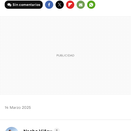
Sin comentarios
FACEBOOK
TWITTER
FLIPBOARD
E-
WHATSAPP
MAIL
14 Marzo 2025