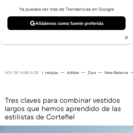
Ya puedes ver más de Trendencias en Google
Añádenos como fuente preferida
Solo necesitas una cuenta de Google
×
GUÍAS DE COMPRA
ZAPATILLAS
OFERTAS EN LI
HOY SE HABLA DE
rebajas
Adidas
Zara
New Balance
Tres claves para combinar vestidos
largos que hemos aprendido de las
estilistas de Cortefiel