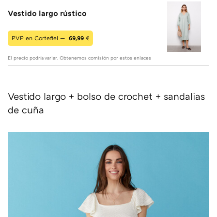
Vestido largo rústico
PVP en Cortefiel —
69,99
€
El precio podría variar. Obtenemos comisión por estos enlaces
Vestido largo + bolso de crochet + sandalias
de cuña