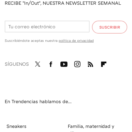
RECIBE "In/Out", NUESTRA NEWSLETTER SEMANAL
SUSCRIBIR
Suscribiéndote aceptas nuestra
política de privacidad
SÍGUENOS
Twit
Fac
You
Inst
RSS
Flip
ter
ebo
tub
agr
boa
ok
e
am
rd
En Trendencias hablamos de...
Sneakers
Familia, maternidad y