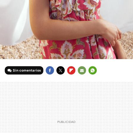
Sin comentarios
FACEBOOK
TWITTER
FLIPBOARD
E-
WHATSAPP
MAIL