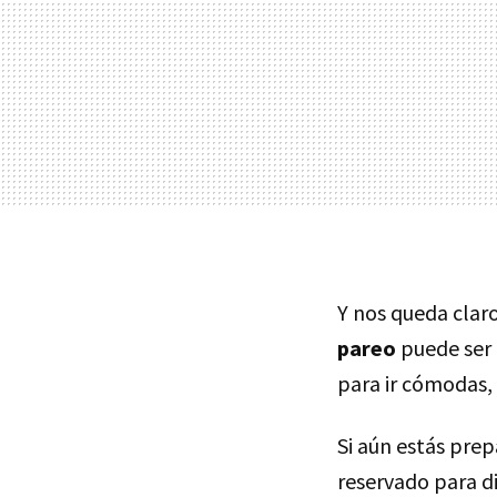
Y nos queda claro
pareo
puede ser 
para ir cómodas, f
Si aún estás prep
reservado para d