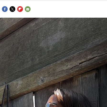
FACEBOOK
TWITTER
FLIPBOARD
E-
MAIL