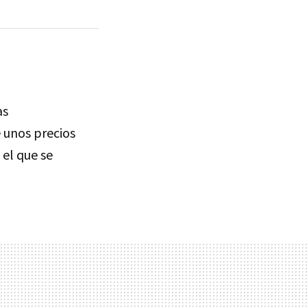
as
 unos precios
el que se