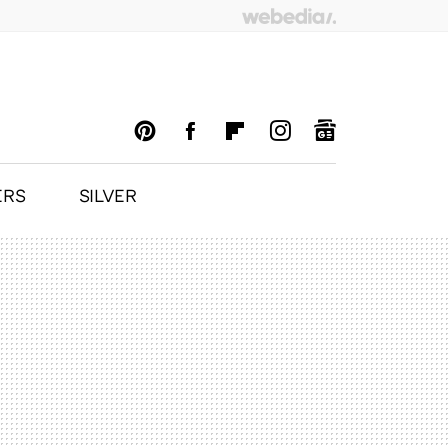
ERS
SILVER
PINTEREST
FACEBOOK
FLIPBOARD
INSTAGRAM
GOOGLENEWS