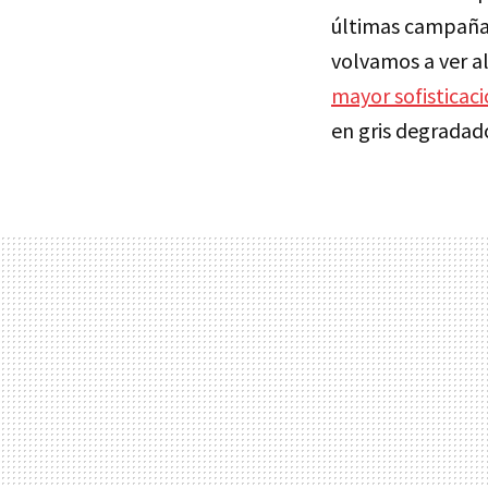
últimas campañas
volvamos a ver a
mayor sofisticac
en gris degradad