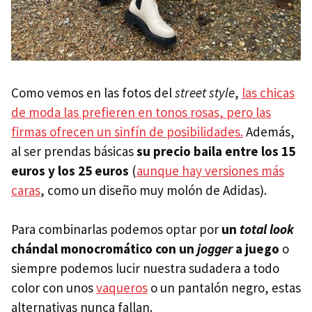
Como vemos en las fotos del
street style
,
las chicas
de moda las prefieren en tonos rosas, pero las
firmas ofrecen un sinfín de posibilidades.
Además,
al ser prendas básicas
su precio baila entre los 15
euros y los 25 euros
(
aunque hay versiones más
caras
, como un diseño muy molón de Adidas).
Para combinarlas podemos optar por
un
total look
chándal monocromático con un
jogger
a juego
o
siempre podemos lucir nuestra sudadera a todo
color con unos
vaqueros
o un pantalón negro, estas
alternativas nunca fallan.