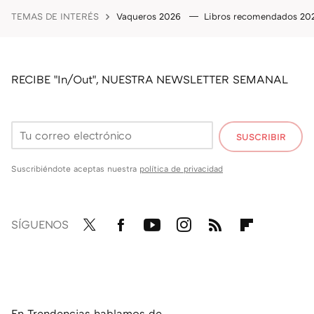
TEMAS DE INTERÉS
Vaqueros 2026
Libros recomendados 2
RECIBE "In/Out", NUESTRA NEWSLETTER SEMANAL
SUSCRIBIR
Suscribiéndote aceptas nuestra
política de privacidad
SÍGUENOS
Twit
Fac
You
Inst
RSS
Flip
ter
ebo
tub
agr
boa
ok
e
am
rd
En Trendencias hablamos de...