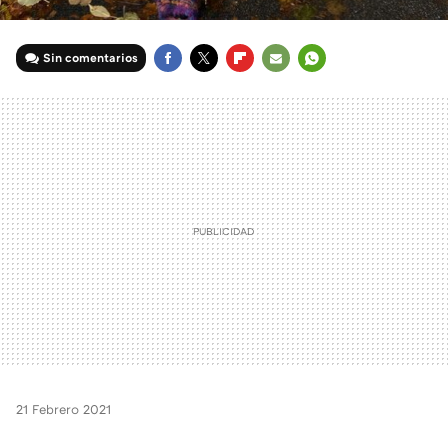
Sin comentarios
FACEBOOK
TWITTER
FLIPBOARD
E-
WHATSAPP
MAIL
21 Febrero 2021