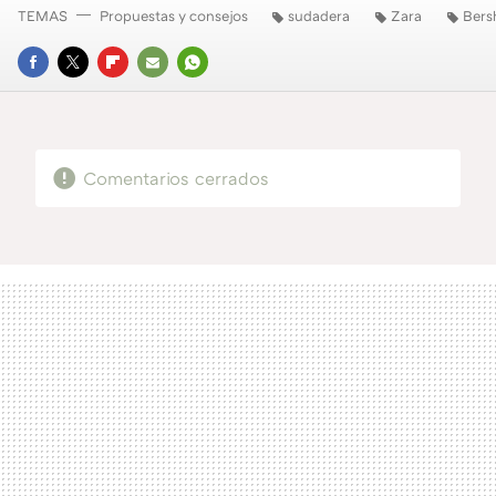
TEMAS
Propuestas y consejos
sudadera
Zara
Bers
FACEBOOK
TWITTER
FLIPBOARD
E-
WHATSAPP
MAIL
Comentarios cerrados