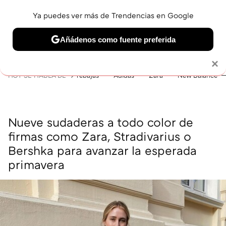
Ya puedes ver más de Trendencias en Google
MENÚ
NUEVO
Añádenos como fuente preferida
BELLEZA
SHOPPING
VIAJES
GASTRO
SNEAKERS
Solo necesitas una cuenta de Google
×
HOY SE HABLA DE
rebajas
Adidas
Zara
New Balance
Nueve sudaderas a todo color de
firmas como Zara, Stradivarius o
Bershka para avanzar la esperada
primavera