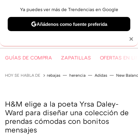
Ya puedes ver más de Trendencias en Google
MENÚ
NUEVO
Añádenos como fuente preferida
Solo necesitas una cuenta de Google
×
GUÍAS DE COMPRA
ZAPATILLAS
OFERTAS EN LI
HOY SE HABLA DE
rebajas
herencia
Adidas
New Balan
H&M elige a la poeta Yrsa Daley-
Ward para diseñar una colección de
prendas cómodas con bonitos
mensajes