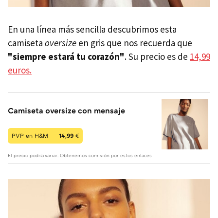
En una línea más sencilla descubrimos esta
camiseta
oversize
en gris que nos recuerda que
"siempre estará tu corazón"
. Su precio es de
14,99
euros.
Camiseta oversize con mensaje
PVP en H&M —
14,99
€
El precio podría variar. Obtenemos comisión por estos enlaces