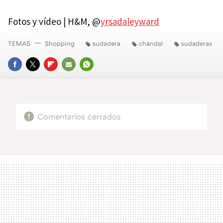
Fotos y vídeo | H&M, @
yrsadaleyward
TEMAS
Shopping
sudadera
chándal
sudaderas
FACEBOOK
TWITTER
FLIPBOARD
E-
WHATSAPP
MAIL
Comentarios cerrados