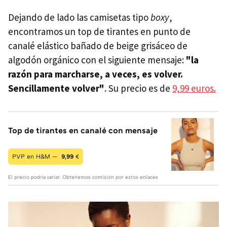
Dejando de lado las camisetas tipo
boxy
,
encontramos un top de tirantes en punto de
canalé elástico bañado de beige grisáceo de
algodón orgánico con el siguiente mensaje:
"la
razón para marcharse, a veces, es volver.
Sencillamente volver"
. Su precio es de
9,99 euros.
Top de tirantes en canalé con mensaje
PVP en H&M —
9,99
€
El precio podría variar. Obtenemos comisión por estos enlaces