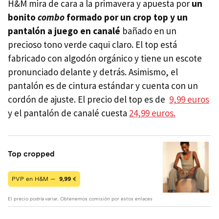
H&M mira de cara a la primavera y apuesta por
un
bonito
combo
formado por un crop top y un
pantalón a juego en canalé
bañado en un
precioso tono verde caqui claro. El top está
fabricado con algodón orgánico y tiene un escote
pronunciado delante y detrás. Asimismo, el
pantalón es de cintura estándar y cuenta con un
cordón de ajuste. El precio del top es de
9,99 euros
y el pantalón de canalé cuesta
24,99 euros.
Top cropped
PVP en H&M —
9,99
€
El precio podría variar. Obtenemos comisión por estos enlaces