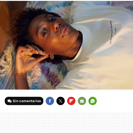
Sin comentarios
FACEBOOK
TWITTER
FLIPBOARD
E-
WHATSAPP
MAIL