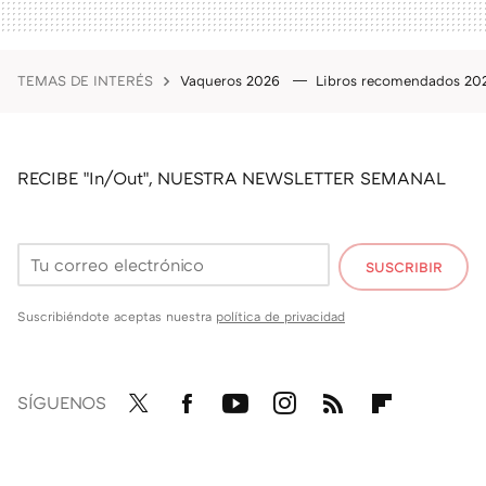
TEMAS DE INTERÉS
Vaqueros 2026
Libros recomendados 2
RECIBE "In/Out", NUESTRA NEWSLETTER SEMANAL
SUSCRIBIR
Suscribiéndote aceptas nuestra
política de privacidad
SÍGUENOS
Twit
Fac
You
Inst
RSS
Flip
ter
ebo
tub
agr
boa