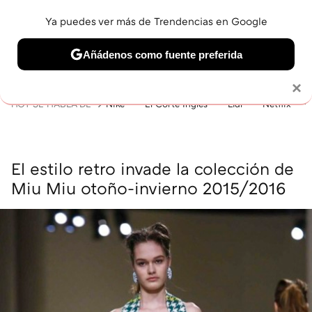
Ya puedes ver más de Trendencias en Google
MENÚ
NUEVO
Añádenos como fuente preferida
BELLEZA
SHOPPING
VIAJES
GASTRO
SNEAKERS
Solo necesitas una cuenta de Google
×
HOY SE HABLA DE
Nike
El Corte Inglés
Lidl
Netflix
El estilo retro invade la colección de
Miu Miu otoño-invierno 2015/2016