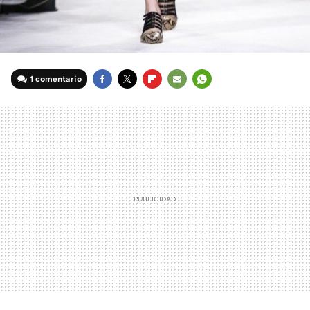
1 comentario
FACEBOOK
TWITTER
FLIPBOARD
E-
WHATSAPP
MAIL