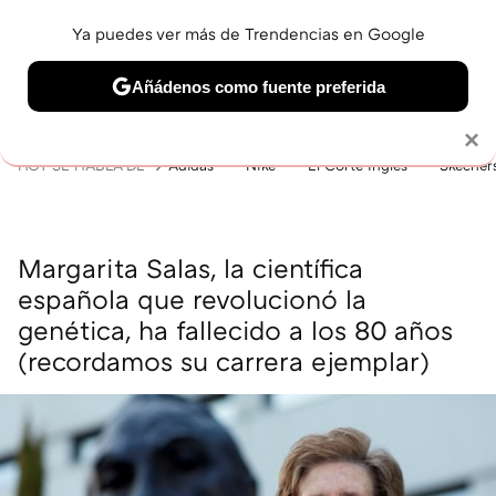
Ya puedes ver más de Trendencias en Google
MENÚ
NUEVO
Añádenos como fuente preferida
BELLEZA
SHOPPING
VIAJES
GASTRO
SNEAKERS
Solo necesitas una cuenta de Google
×
HOY SE HABLA DE
Adidas
Nike
El Corte Inglés
Skecher
Margarita Salas, la científica
española que revolucionó la
genética, ha fallecido a los 80 años
(recordamos su carrera ejemplar)