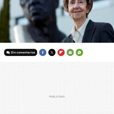
Sin comentarios
FACEBOOK
TWITTER
FLIPBOARD
E-
WHATSAPP
MAIL