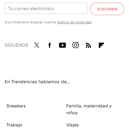
SUSCRIBIR
Suscribiéndote aceptas nuestra
política de privacidad
SÍGUENOS
Twit
Fac
You
Inst
RSS
Flip
ter
ebo
tub
agr
boa
ok
e
am
rd
En Trendencias hablamos de...
Sneakers
Familia, maternidad y
niños
Trabajo
Viajes