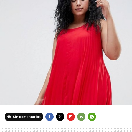
Sin comentarios
FACEBOOK
TWITTER
FLIPBOARD
E-
WHATSAPP