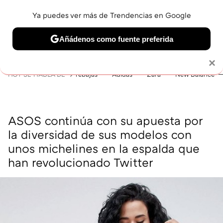
Ya puedes ver más de Trendencias en Google
MENÚ
NUEVO
Añádenos como fuente preferida
BELLEZA
SHOPPING
VIAJES
GASTRO
SNEAKERS
Solo necesitas una cuenta de Google
×
HOY SE HABLA DE
rebajas
Adidas
Zara
New Balance
ASOS continúa con su apuesta por
la diversidad de sus modelos con
unos michelines en la espalda que
han revolucionado Twitter