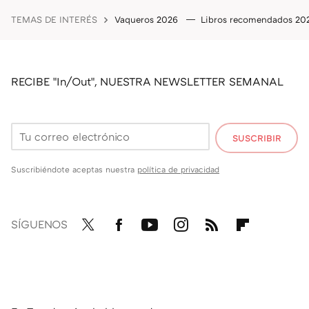
TEMAS DE INTERÉS
Vaqueros 2026
Libros recomendados 2
RECIBE "In/Out", NUESTRA NEWSLETTER SEMANAL
SUSCRIBIR
Suscribiéndote aceptas nuestra
política de privacidad
SÍGUENOS
Twit
Fac
You
Inst
RSS
Flip
ter
ebo
tub
agr
boa
ok
e
am
rd