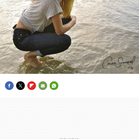
FACEBOOK
TWITTER
FLIPBOARD
E-
WHATSAPP
MAIL