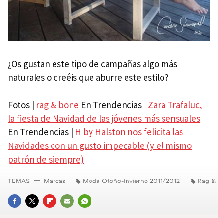
¿Os gustan este tipo de campañas algo más
naturales o creéis que aburre este estilo?
Fotos |
rag & bone
En Trendencias |
Zara Trafaluc,
la fiesta de Navidad de las jóvenes más sensuales
En Trendencias |
H by Halston nos felicita las
Navidades con un gusto impecable (y el mismo
patrón de siempre)
TEMAS
Marcas
Moda Otoño-Invierno 2011/2012
Rag &
FACEBOOK
TWITTER
FLIPBOARD
E-
WHATSAPP