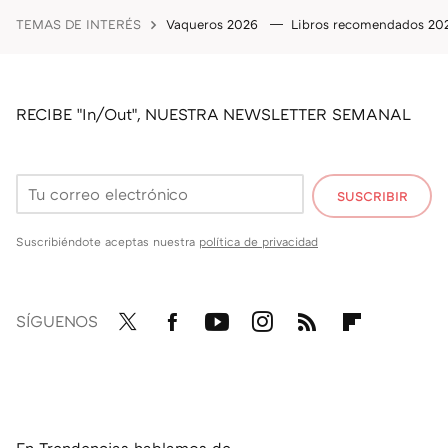
TEMAS DE INTERÉS
Vaqueros 2026
Libros recomendados 2
RECIBE "In/Out", NUESTRA NEWSLETTER SEMANAL
SUSCRIBIR
Suscribiéndote aceptas nuestra
política de privacidad
SÍGUENOS
Twit
Fac
You
Inst
RSS
Flip
ter
ebo
tub
agr
boa
ok
e
am
rd