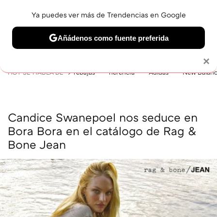
Ya puedes ver más de Trendencias en Google
MENÚ
NUEVO
Añádenos como fuente preferida
BELLEZA
SHOPPING
VIAJES
GASTRO
SNEAKERS
Solo necesitas una cuenta de Google
×
HOY SE HABLA DE
rebajas
herencia
Adidas
New Balan
Candice Swanepoel nos seduce en
Bora Bora en el catálogo de Rag &
Bone Jean