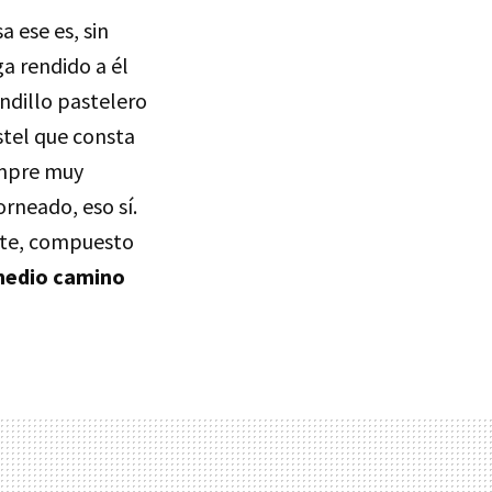
a ese es, sin
ga rendido a él
ndillo pastelero
stel que consta
empre muy
rneado, eso sí.
ate, compuesto
 medio camino