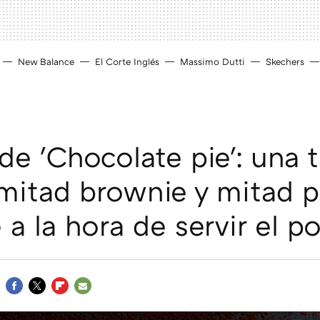
New Balance
El Corte Inglés
Massimo Dutti
Skechers
de 'Chocolate pie': una t
mitad brownie y mitad pa
e a la hora de servir el p
FACEBOOK
TWITTER
FLIPBOARD
E-