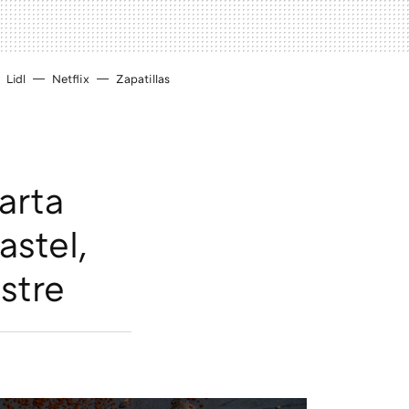
Lidl
Netflix
Zapatillas
arta
stel,
ostre