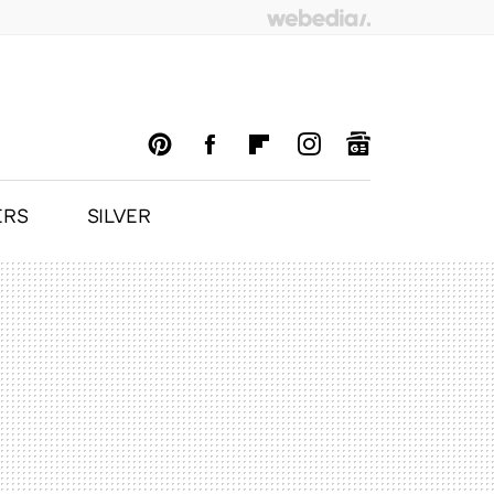
ERS
SILVER
PINTEREST
FACEBOOK
FLIPBOARD
INSTAGRAM
GOOGLENEWS