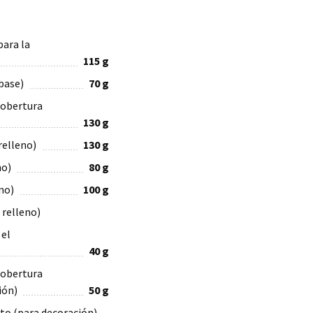
para la
115
g
base)
70
g
cobertura
130
g
relleno)
130
g
no)
80
g
no)
100
g
 relleno)
 el
40
g
cobertura
ión)
50
g
sto (para decoración)