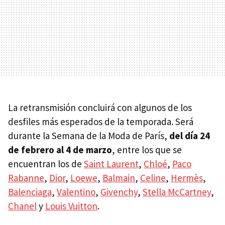
La retransmisión concluirá con algunos de los
desfiles más esperados de la temporada. Será
durante la Semana de la Moda de París,
del día 24
de febrero al 4 de marzo
, entre los que se
encuentran los de
Saint Laurent
,
Chloé
,
Paco
Rabanne
,
Dior
,
Loewe
,
Balmain
,
Celine
,
Hermès
,
Balenciaga
,
Valentino
,
Givenchy
,
Stella McCartney
,
Chanel
y
Louis Vuitton
.