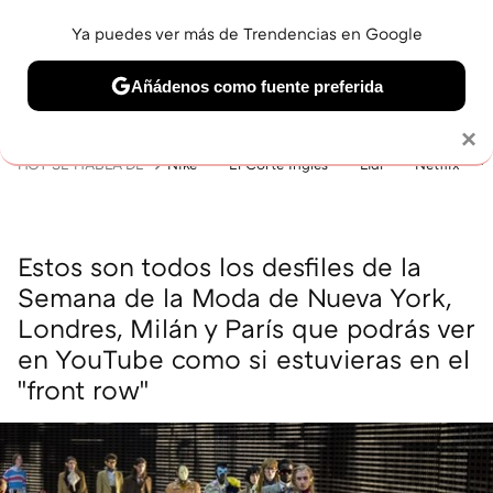
Ya puedes ver más de Trendencias en Google
MENÚ
NUEVO
Añádenos como fuente preferida
BELLEZA
SHOPPING
VIAJES
GASTRO
SNEAKERS
Solo necesitas una cuenta de Google
×
HOY SE HABLA DE
Nike
El Corte Inglés
Lidl
Netflix
Estos son todos los desfiles de la
Semana de la Moda de Nueva York,
Londres, Milán y París que podrás ver
en YouTube como si estuvieras en el
"front row"