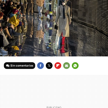
Sin comentarios
FACEBOOK
TWITTER
FLIPBOARD
E-
WHATSAPP
MAIL