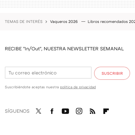
TEMAS DE INTERÉS
Vaqueros 2026
Libros recomendados 2
RECIBE "In/Out", NUESTRA NEWSLETTER SEMANAL
SUSCRIBIR
Suscribiéndote aceptas nuestra
política de privacidad
SÍGUENOS
Twit
Fac
You
Inst
RSS
Flip
ter
ebo
tub
agr
boa