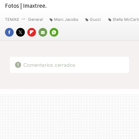
Fotos | Imaxtree.
TEMAS
General
Marc Jacobs
Gucci
Stella McCart
FACEBOOK
TWITTER
FLIPBOARD
E-
WHATSAPP
MAIL
Comentarios cerrados