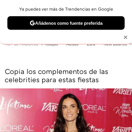
Ya puedes ver más de Trendencias en Google
MENÚ
NUEVO
Añádenos como fuente preferida
BELLEZA
SHOPPING
VIAJES
GASTRO
SNEAKERS
Solo necesitas una cuenta de Google
×
HOY SE HABLA DE
rebajas
Adidas
Zara
New Balance
Copia los complementos de las
celebrities para estas fiestas