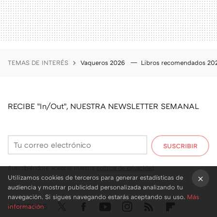
TEMAS DE INTERÉS
Vaqueros 2026
Libros recomendados 2
RECIBE "In/Out", NUESTRA NEWSLETTER SEMANAL
SUSCRIBIR
Suscribiéndote aceptas nuestra
política de privacidad
Utilizamos cookies de terceros para generar estadísticas de
audiencia y mostrar publicidad personalizada analizando tu
×
navegación. Si sigues navegando estarás aceptando su uso.
Más
SÍGUENOS
información