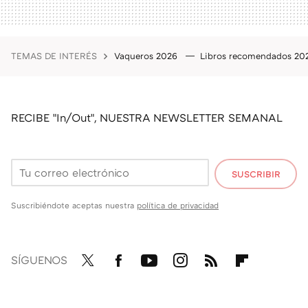
TEMAS DE INTERÉS
Vaqueros 2026
Libros recomendados 2
RECIBE "In/Out", NUESTRA NEWSLETTER SEMANAL
SUSCRIBIR
Suscribiéndote aceptas nuestra
política de privacidad
SÍGUENOS
Twit
Fac
You
Inst
RSS
Flip
ter
ebo
tub
agr
boa