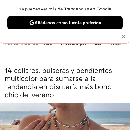
Ya puedes ver más de Trendencias en Google
MENÚ
NUEVO
Añádenos como fuente preferida
BELLEZA
SHOPPING
VIAJES
GASTRO
SNEAKERS
Solo necesitas una cuenta de Google
×
HOY SE HABLA DE
Nike
El Corte Inglés
Lidl
Netflix
14 collares, pulseras y pendientes
multicolor para sumarse a la
tendencia en bisutería más boho-
chic del verano