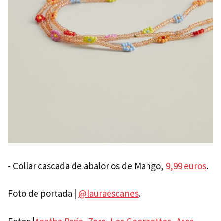
- Collar cascada de abalorios de Mango,
9,99 euros
.
Foto de portada |
@lauraescanes
.
Fotos |
Agatha Paris
,
Zara
,
Les Georgettes
,
Asos
,