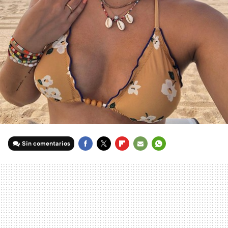
Sin comentarios
FACEBOOK
TWITTER
FLIPBOARD
E-
WHATSAPP
MAIL