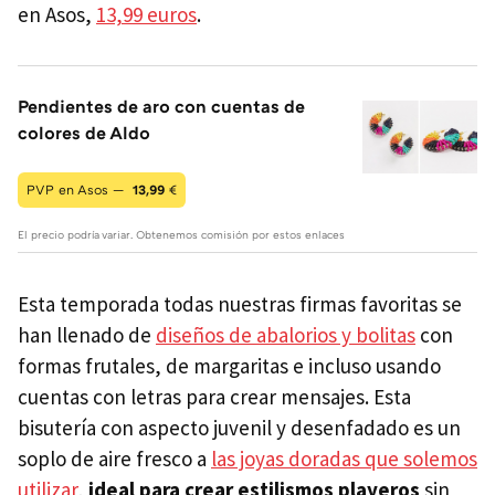
en Asos,
13,99 euros
.
Pendientes de aro con cuentas de
colores de Aldo
PVP en Asos —
13,99
€
El precio podría variar. Obtenemos comisión por estos enlaces
Esta temporada todas nuestras firmas favoritas se
han llenado de
diseños de abalorios y bolitas
con
formas frutales, de margaritas e incluso usando
cuentas con letras para crear mensajes. Esta
bisutería con aspecto juvenil y desenfadado es un
soplo de aire fresco a
las joyas doradas que solemos
utilizar
,
ideal para crear estilismos playeros
sin