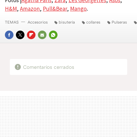
H&M
,
Amazon
,
Pull&Bear
,
Mango
.
TEMAS
Accesorios
bisutería
collares
Pulseras
FACEBOOK
TWITTER
FLIPBOARD
E-
WHATSAPP
MAIL
Comentarios cerrados