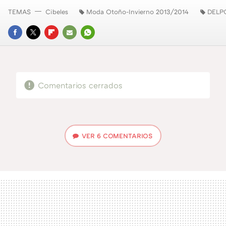
TEMAS
Cibeles
Moda Otoño-Invierno 2013/2014
DELP
FACEBOOK
TWITTER
FLIPBOARD
E-
WHATSAPP
MAIL
Comentarios cerrados
VER
6 COMENTARIOS