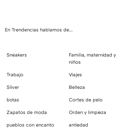
Twit
Fac
You
Inst
RSS
Flip
ter
ebo
tub
agr
boa
ok
e
am
rd
En Trendencias hablamos de...
Sneakers
Familia, maternidad y
niños
Trabajo
Viajes
Silver
Belleza
botas
Cortes de pelo
Zapatos de moda
Orden y limpieza
pueblos con encanto
antiedad