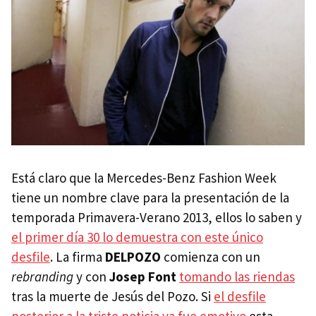
Está claro que la Mercedes-Benz Fashion Week
tiene un nombre clave para la presentación de la
temporada Primavera-Verano 2013, ellos lo saben y
el primer día 30 lo demuestra con este único
desfile
. La firma
DELPOZO
comienza con un
rebranding
y con
Josep Font
tomando las riendas
tras la muerte de Jesús del Pozo. Si
el desfile
posterior a la triste noticia ya fue emotivo
esta