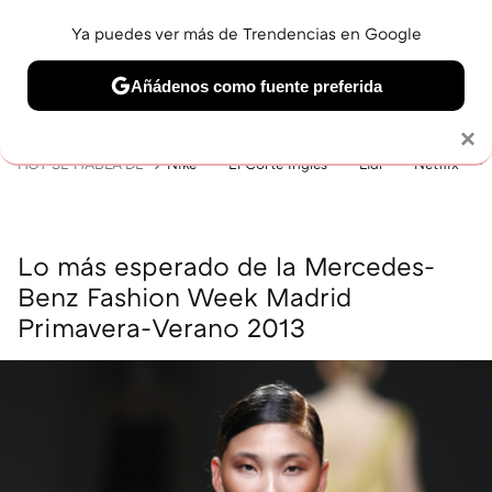
Ya puedes ver más de Trendencias en Google
MENÚ
NUEVO
Añádenos como fuente preferida
BELLEZA
SHOPPING
VIAJES
GASTRO
SNEAKERS
Solo necesitas una cuenta de Google
×
HOY SE HABLA DE
Nike
El Corte Inglés
Lidl
Netflix
Lo más esperado de la Mercedes-
Benz Fashion Week Madrid
Primavera-Verano 2013