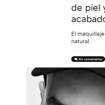
de piel
acabado
El maquillaj
natural
Sin comentarios