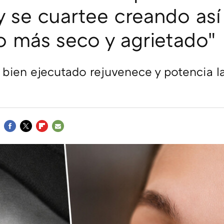
 y se cuartee creando así
 más seco y agrietado"
e bien ejecutado rejuvenece y potencia l
FACEBOOK
TWITTER
FLIPBOARD
E-
MAIL