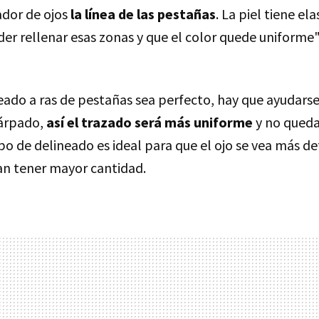
ador de ojos
la línea de las
pestañas
. La piel tiene el
der rellenar esas zonas y que el color quede uniforme"
eado a ras de pestañas sea perfecto, hay que ayudars
árpado,
así el trazado será más uniforme
y no queda
po de delineado es ideal para que el ojo se vea más def
n tener mayor cantidad.