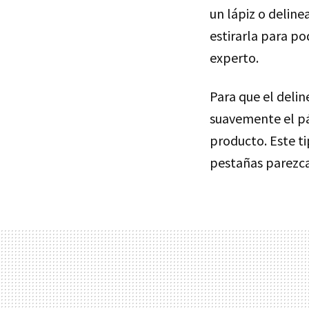
un lápiz o deline
estirarla para po
experto.
Para que el delin
suavemente el p
producto. Este ti
pestañas parezca