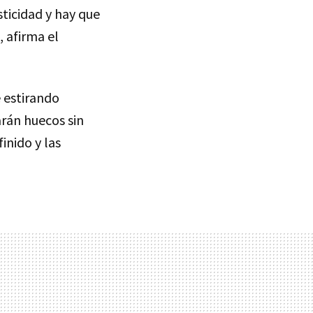
asticidad y hay que
, afirma el
e estirando
rán huecos sin
inido y las