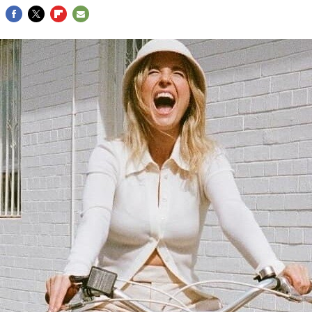
FACEBOOK
TWITTER
FLIPBOARD
E-
MAIL