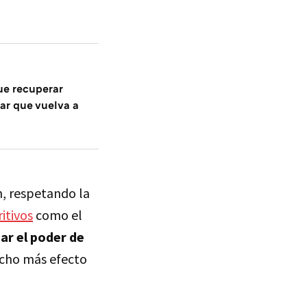
ue recuperar
itar que vuelva a
n, respetando la
itivos
como el
ar el poder de
ucho más efecto