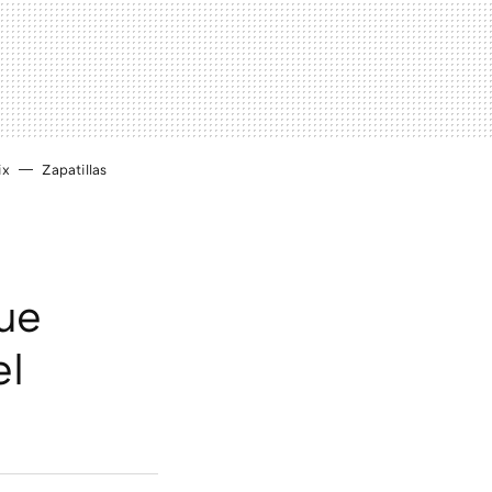
ix
Zapatillas
ue
el