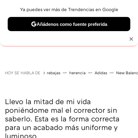
Ya puedes ver más de Trendencias en Google
Añádenos como fuente preferida
MAQUILLAJE
CELEBRITIES
CABELLO
TRATAMI
Solo necesitas una cuenta de Google
×
HOY SE HABLA DE
rebajas
herencia
Adidas
New Balan
Llevo la mitad de mi vida
poniéndome mal el corrector sin
saberlo. Esta es la forma correcta
para un acabado más uniforme y
luminoso