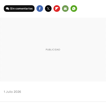
Sin comentarios
FACEBOOK
TWITTER
FLIPBOARD
E-
WHATSAPP
MAIL
1 Julio 2026