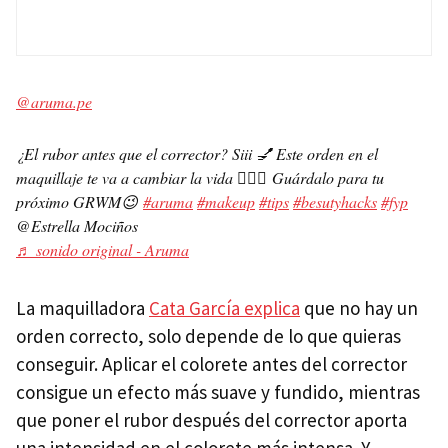
@aruma.pe
¿El rubor antes que el corrector? Siii 💅 Este orden en el
maquillaje te va a cambiar la vida 😮‍💨💋 Guárdalo para tu
próximo GRWM😉
#aruma
#makeup
#tips
#besutyhacks
#fyp
@Estrella Mociños
♬ sonido original - Aruma
La maquilladora
Cata García explica
que no hay un
orden correcto, solo depende de lo que quieras
conseguir. Aplicar el colorete antes del corrector
consigue un efecto más suave y fundido, mientras
que poner el rubor después del corrector aporta