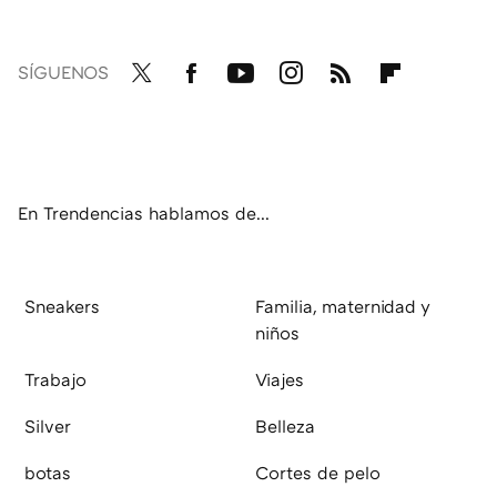
SÍGUENOS
Twit
Fac
You
Inst
RSS
Flip
ter
ebo
tub
agr
boa
ok
e
am
rd
En Trendencias hablamos de...
Sneakers
Familia, maternidad y
niños
Trabajo
Viajes
Silver
Belleza
botas
Cortes de pelo