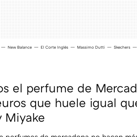
New Balance
El Corte Inglés
Massimo Dutti
Skechers
os el perfume de Merca
euros que huele igual q
y Miyake
de perfumes de mercadona no hacen má