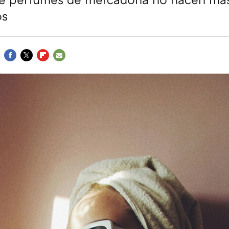
os
FACEBOOK
TWITTER
FLIPBOARD
E-
MAIL