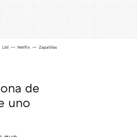
Lidl
Netflix
Zapatillas
dona de
ue uno
s que