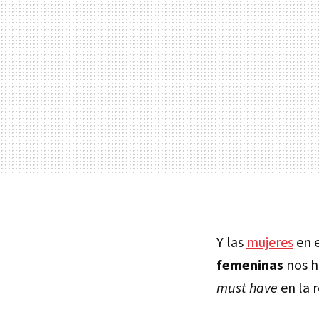
Y las
mujeres
en e
femeninas
nos h
must have
en la r