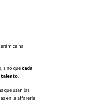
cerámica ha
o, sino que
cada
 talento
.
s que usan las
s en la alfarería