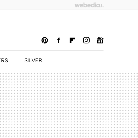
ERS
SILVER
PINTEREST
FACEBOOK
FLIPBOARD
INSTAGRAM
GOOGLENEWS