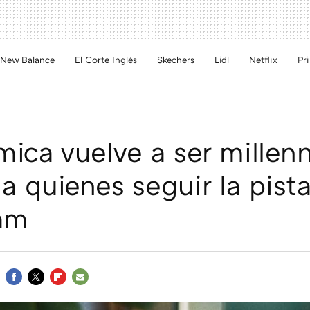
New Balance
El Corte Inglés
Skechers
Lidl
Netflix
Pr
mica vuelve a ser millenn
 a quienes seguir la pist
am
FACEBOOK
TWITTER
FLIPBOARD
E-