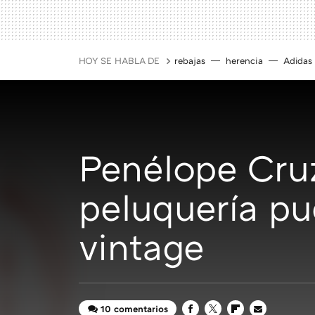
HOY SE HABLA DE
rebajas
herencia
Adidas
Penélope Cru
peluquería pu
vintage
10 comentarios