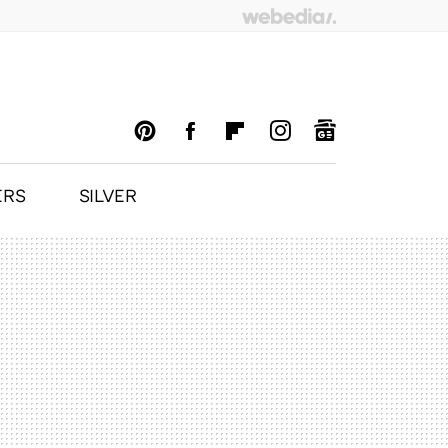
ERS
SILVER
PINTEREST
FACEBOOK
FLIPBOARD
INSTAGRAM
GOOGLENEWS