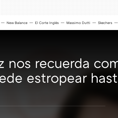
New Balance
El Corte Inglés
Massimo Dutti
Skechers
z nos recuerda co
ede estropear hast