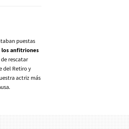
staban puestas
los anfitriones
 de rescatar
 del Retiro y
nuestra actriz más
ausa.