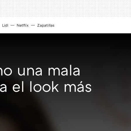
Lidl
Netflix
Zapatillas
mo una mala
a el look más