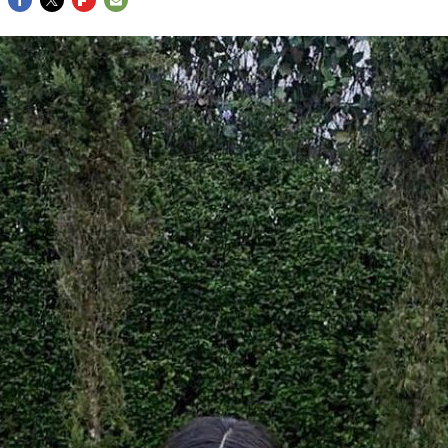
FACEBOOK
TWITTER
FLIPBOARD
E-
MAIL