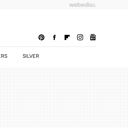
ERS
SILVER
PINTEREST
FACEBOOK
FLIPBOARD
INSTAGRAM
GOOGLENEWS