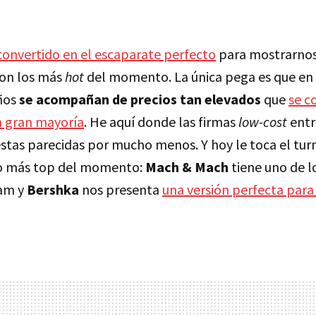
convertido en el escaparate perfecto
para mostrarnos
on los más
hot
del momento. La única pega es que en 
eños
se acompañan de precios tan elevados
que
se c
a gran mayoría
. He aquí donde las firmas
low-cost
entr
tas parecidas por mucho menos. Y hoy le toca el turn
do más top del momento:
Mach & Mach
tiene uno de l
ram y
Bershka
nos presenta
una versión perfecta para