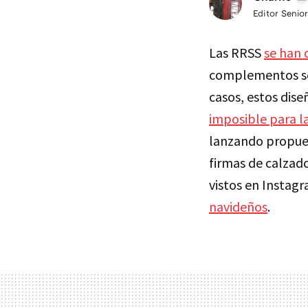
Editor Senior
Las RRSS
se han 
complementos s
casos, estos dis
imposible para l
lanzando propues
firmas de calza
vistos en Instag
navideños
.