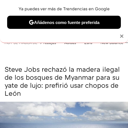
Ya puedes ver más de Trendencias en Google
MENÚ
NUEVO
Añádenos como fuente preferida
BELLEZA
SHOPPING
VIAJES
GASTRO
SNEAKERS
Solo necesitas una cuenta de Google
×
HOY SE HABLA DE
rebajas
Adidas
Zara
New Balance
Steve Jobs rechazó la madera ilegal
de los bosques de Myanmar para su
yate de lujo: prefirió usar chopos de
León