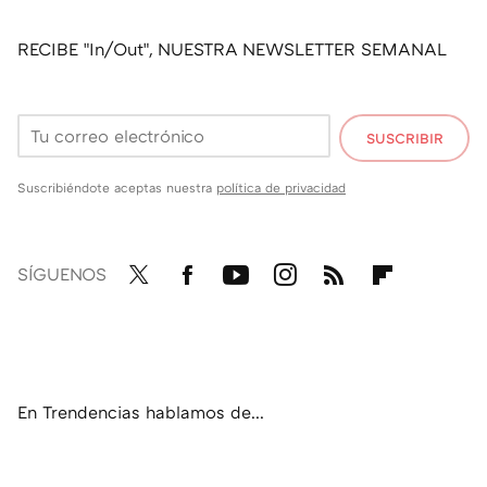
RECIBE "In/Out", NUESTRA NEWSLETTER SEMANAL
SUSCRIBIR
Suscribiéndote aceptas nuestra
política de privacidad
SÍGUENOS
Twit
Fac
You
Inst
RSS
Flip
ter
ebo
tub
agr
boa
ok
e
am
rd
En Trendencias hablamos de...