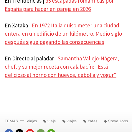
En Trendencias |
35 escapadas románticas por
España para hacer en pareja en 2026
En Xataka |
En 1972 Italia quiso meter una ciudad
entera en un edificio de un kilómetro. Medio siglo
después sigue pagando las consecuencias
En Directo al paladar |
Samantha Vallejo-Nágera,
chef, y su mejor receta con calabacín: "Está
delicioso al horno con huevos, cebolla y yogur"
TEMAS
Viajes
viaje
viajes
Yates
Steve Jobs