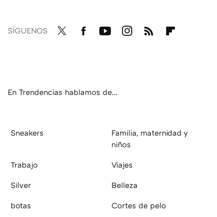
SÍGUENOS
Twit
Fac
You
Inst
RSS
Flip
ter
ebo
tub
agr
boa
ok
e
am
rd
En Trendencias hablamos de...
Sneakers
Familia, maternidad y
niños
Trabajo
Viajes
Silver
Belleza
botas
Cortes de pelo