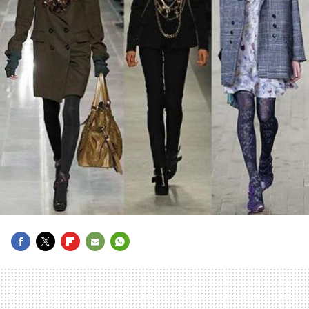
FACEBOOK
TWITTER
FLIPBOARD
E-
WHATSAPP
MAIL