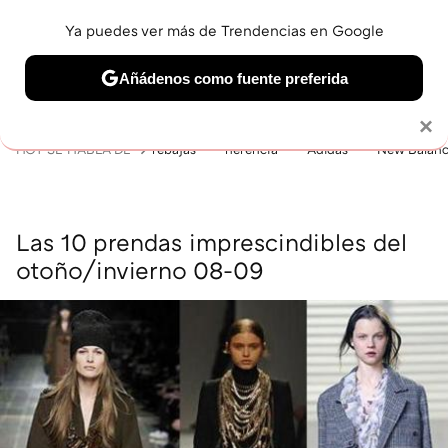
Ya puedes ver más de Trendencias en Google
MENÚ
NUEVO
Añádenos como fuente preferida
BELLEZA
SHOPPING
VIAJES
GASTRO
SNEAKERS
Solo necesitas una cuenta de Google
×
HOY SE HABLA DE
rebajas
herencia
Adidas
New Balan
Las 10 prendas imprescindibles del
otoño/invierno 08-09