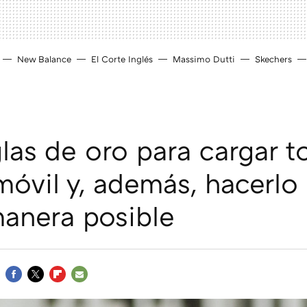
New Balance
El Corte Inglés
Massimo Dutti
Skechers
glas de oro para cargar t
móvil y, además, hacerlo 
anera posible
FACEBOOK
TWITTER
FLIPBOARD
E-