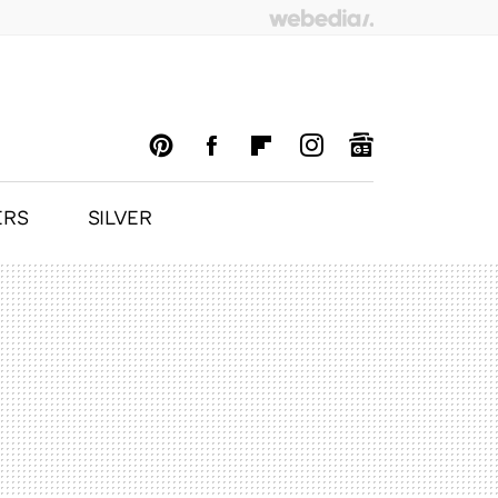
ERS
SILVER
PINTEREST
FACEBOOK
FLIPBOARD
INSTAGRAM
GOOGLENEWS