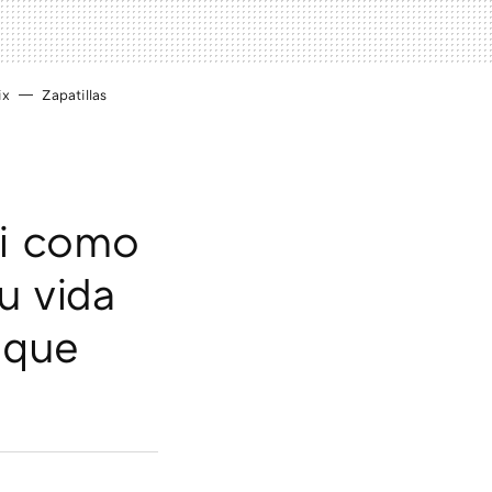
ix
Zapatillas
hi como
u vida
 que