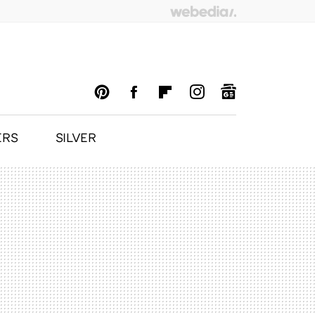
ERS
SILVER
PINTEREST
FACEBOOK
FLIPBOARD
INSTAGRAM
GOOGLENEWS