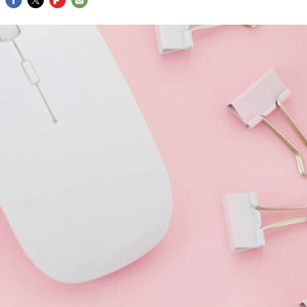
FACEBOOK
TWITTER
FLIPBOARD
E-
MAIL