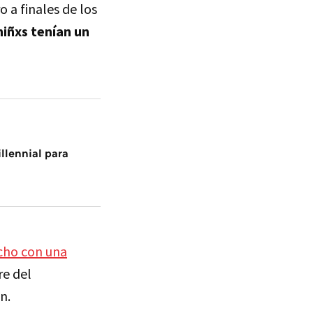
ro a finales de los
niñxs tenían un
llennial para
cho con una
re del
n.