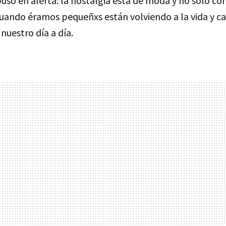
uso en alerta: la nostalgia está de moda y no solo con
cuando éramos pequeñxs están volviendo a la vida y c
nuestro día a día.