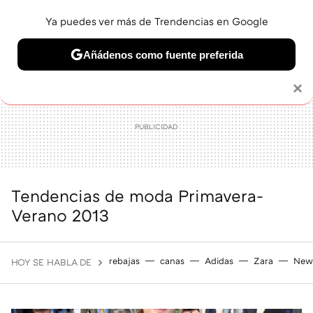
Ya puedes ver más de Trendencias en Google
MENÚ
NUEVO
Añádenos como fuente preferida
BELLEZA
SHOPPING
VIAJES
GASTRO
SNEAKERS
Solo necesitas una cuenta de Google
×
Tendencias de moda Primavera-
Verano 2013
rebajas
canas
Adidas
Zara
New
HOY SE HABLA DE