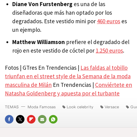
Diane Von Furstenberg
es una de las
diseñadoras que más han optado por los
degradados. Este vestido mini por
460 euros
es
un ejemplo.
Matthew Williamson
prefiere el degradado del
rojo en este vestido de cóctel por
1.250 euros
.
Fotos | GTres En Trendencias |
Las faldas al tobillo
triunfan en el street style de la Semana de la moda
masculina de Milán
En Trendencias |
Conviértete en
Natasha Goldenberg y apuesta por el turbante
TEMAS
Moda Famosas
Look celebrity
Versace
Gu
FACEBOOK
TWITTER
FLIPBOARD
E-
WHATSAPP
MAIL