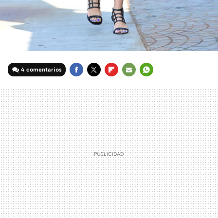
4 comentarios
FACEBOOK
TWITTER
FLIPBOARD
E-
WHATSAPP
MAIL