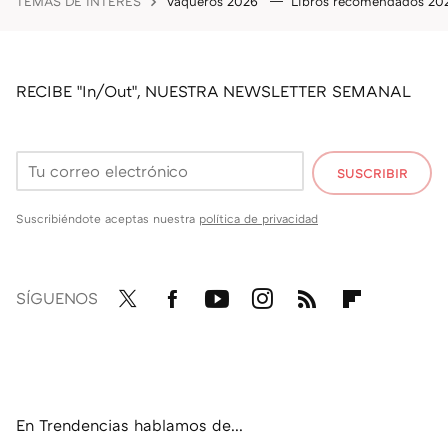
TEMAS DE INTERÉS
Vaqueros 2026
Libros recomendados 2
RECIBE "In/Out", NUESTRA NEWSLETTER SEMANAL
SUSCRIBIR
Suscribiéndote aceptas nuestra
política de privacidad
SÍGUENOS
Twit
Fac
You
Inst
RSS
Flip
ter
ebo
tub
agr
boa
ok
e
am
rd
En Trendencias hablamos de...