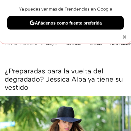
Ya puedes ver más de Trendencias en Google
MENÚ
NUEVO
Añádenos como fuente preferida
BELLEZA
SHOPPING
VIAJES
GASTRO
SNEAKERS
Solo necesitas una cuenta de Google
×
HOY SE HABLA DE
rebajas
herencia
Adidas
New Balan
¿Preparadas para la vuelta del
degradado? Jessica Alba ya tiene su
vestido