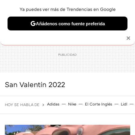
Ya puedes ver más de Trendencias en Google
MENÚ
NUEVO
Añádenos como fuente preferida
BELLEZA
SHOPPING
VIAJES
GASTRO
SNEAKERS
Solo necesitas una cuenta de Google
×
San Valentín 2022
Adidas
Nike
El Corte Inglés
Lidl
HOY SE HABLA DE