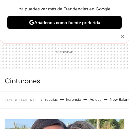
Ya puedes ver más de Trendencias en Google
MENÚ
NUEVO
Añádenos como fuente preferida
BELLEZA
SHOPPING
VIAJES
GASTRO
SNEAKERS
Solo necesitas una cuenta de Google
×
Cinturones
rebajas
herencia
Adidas
New Balan
HOY SE HABLA DE