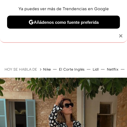
Ya puedes ver más de Trendencias en Google
Añádenos como fuente preferida
Solo necesitas una cuenta de Google
×
GUÍAS DE COMPRA
ZAPATILLAS
OFERTAS EN LI
HOY SE HABLA DE
Nike
El Corte Inglés
Lidl
Netflix