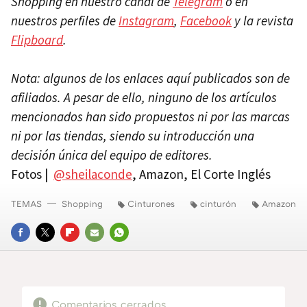
Shopping en nuestro canal de
Telegram
o en
nuestros perfiles de
Instagram
,
Facebook
y la revista
Flipboard
.
Nota: algunos de los enlaces aquí publicados son de
afiliados. A pesar de ello, ninguno de los artículos
mencionados han sido propuestos ni por las marcas
ni por las tiendas, siendo su introducción una
decisión única del equipo de editores.
Fotos |
@sheilaconde
, Amazon, El Corte Inglés
TEMAS
Shopping
Cinturones
cinturón
Amazon
FACEBOOK
TWITTER
FLIPBOARD
E-
WHATSAPP
MAIL
Comentarios cerrados