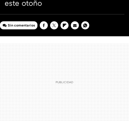
este otoño
Sin comentarios
FACEBOOK
TWITTER
FLIPBOARD
E-
WHATSAPP
MAIL