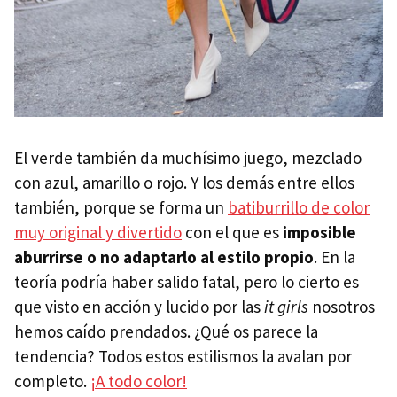
El verde también da muchísimo juego, mezclado
con azul, amarillo o rojo. Y los demás entre ellos
también, porque se forma un
batiburrillo de color
muy original y divertido
con el que es
imposible
aburrirse o no adaptarlo al estilo propio
. En la
teoría podría haber salido fatal, pero lo cierto es
que visto en acción y lucido por las
it girls
nosotros
hemos caído prendados. ¿Qué os parece la
tendencia? Todos estos estilismos la avalan por
completo.
¡A todo color!