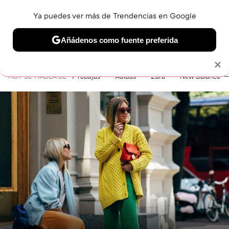
Ya puedes ver más de Trendencias en Google
MENÚ
NUEVO
Añádenos como fuente preferida
BELLEZA
SHOPPING
VIAJES
GASTRO
SNEAKERS
Solo necesitas una cuenta de Google
×
HOY SE HABLA DE
rebajas
Adidas
Zara
New Balance